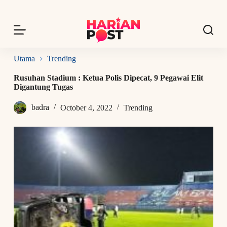
S
k
i
p
t
o
Utama
Trending
c
o
Rusuhan Stadium : Ketua Polis Dipecat, 9 Pegawai Elit
n
Digantung Tugas
t
e
badra
October 4, 2022
Trending
n
t