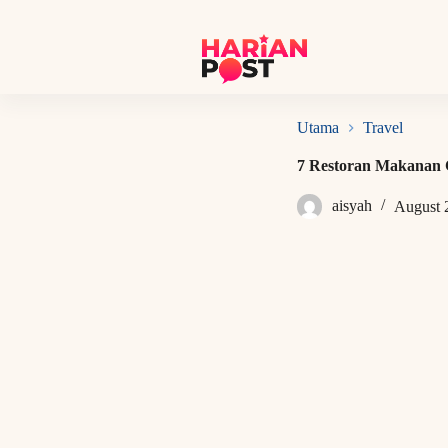
S
k
i
p
t
o
c
Utama
Travel
o
n
7 Restoran Makanan
t
e
aisyah
August 
n
t