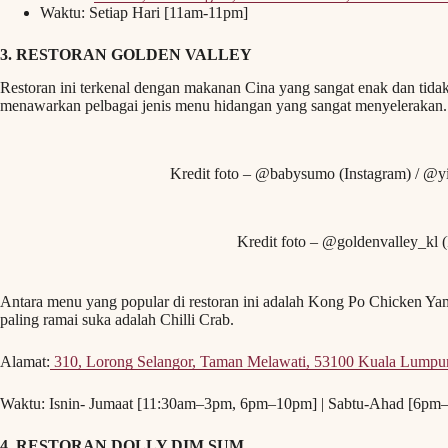
Waktu: Setiap Hari [11am-11pm]
3. RESTORAN GOLDEN VALLEY
Restoran ini terkenal dengan makanan Cina yang sangat enak dan tid
menawarkan pelbagai jenis menu hidangan yang sangat menyelerakan.
Kredit foto – @babysumo (Instagram) / @y
Kredit foto – @goldenvalley_kl (
Antara menu yang popular di restoran ini adalah Kong Po Chicken Ya
paling ramai suka adalah Chilli Crab.
Alamat:
310, Lorong Selangor, Taman Melawati, 53100 Kuala Lumpu
Waktu: Isnin- Jumaat [11:30am–3pm, 6pm–10pm] | Sabtu-Ahad [6pm
4. RESTORAN DOLLY DIM SUM