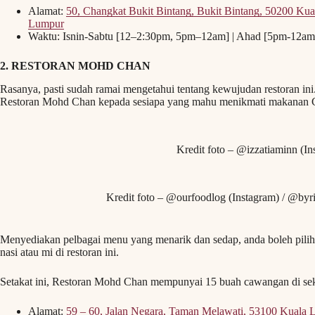
Alamat:
50, Changkat Bukit Bintang, Bukit Bintang, 50200 Ku
Lumpur
Waktu: Isnin-Sabtu [12–2:30pm, 5pm–12am] | Ahad [5pm-12am
2. RESTORAN MOHD CHAN
Rasanya, pasti sudah ramai mengetahui tentang kewujudan restoran i
Restoran Mohd Chan kepada sesiapa yang mahu menikmati makanan 
Kredit foto – @izzatiaminn (In
Kredit foto – @ourfoodlog (Instagram) / @byr
Menyediakan pelbagai menu yang menarik dan sedap, anda boleh pil
nasi atau mi di restoran ini.
Setakat ini, Restoran Mohd Chan mempunyai 15 buah cawangan di se
Alamat:
59 – 60, Jalan Negara, Taman Melawati, 53100 Kuala