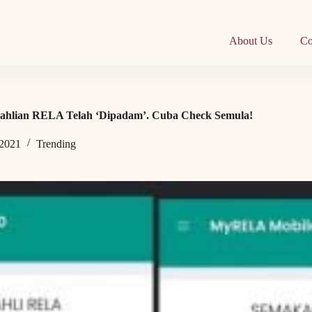
About Us
Co
eahlian RELA Telah ‘Dipadam’. Cuba Check Semula!
 2021
Trending