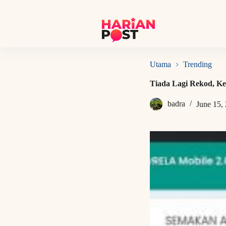
S
k
i
p
t
o
c
Utama
Trending
o
n
Tiada Lagi Rekod, K
t
e
badra
June 15,
n
t