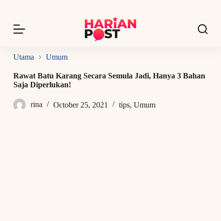
S
k
i
p
t
o
Utama
Umum
c
o
Rawat Batu Karang Secara Semula Jadi, Hanya 3 Bahan
n
Saja Diperlukan!
t
e
rina
October 25, 2021
tips
,
Umum
n
t