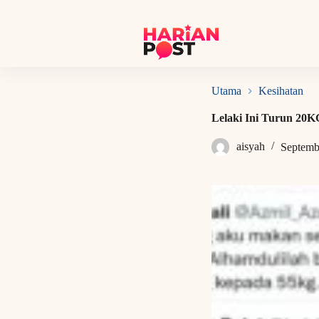
S
k
i
p
t
o
c
Utama
Kesihatan
o
n
Lelaki Ini Turun 20
t
e
aisyah
Septemb
n
t