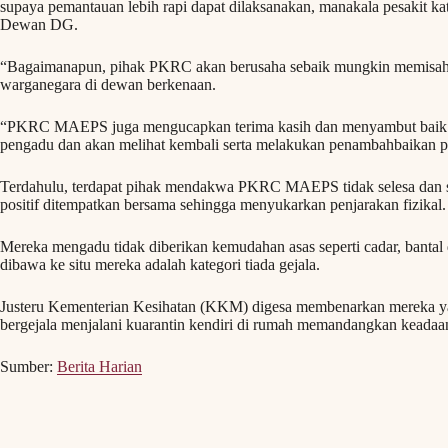
supaya pemantauan lebih rapi dapat dilaksanakan, manakala pesakit kat
Dewan DG.
“Bagaimanapun, pihak PKRC akan berusaha sebaik mungkin memisahk
warganegara di dewan berkenaan.
“PKRC MAEPS juga mengucapkan terima kasih dan menyambut baik i
pengadu dan akan melihat kembali serta melakukan penambahbaikan pro
Terdahulu, terdapat pihak mendakwa PKRC MAEPS tidak selesa dan sel
positif ditempatkan bersama sehingga menyukarkan penjarakan fizikal.
Mereka mengadu tidak diberikan kemudahan asas seperti cadar, bantal
dibawa ke situ mereka adalah kategori tiada gejala.
Justeru Kementerian Kesihatan (KKM) digesa membenarkan mereka yan
bergejala menjalani kuarantin kendiri di rumah memandangkan keadaan 
Sumber:
Berita Harian