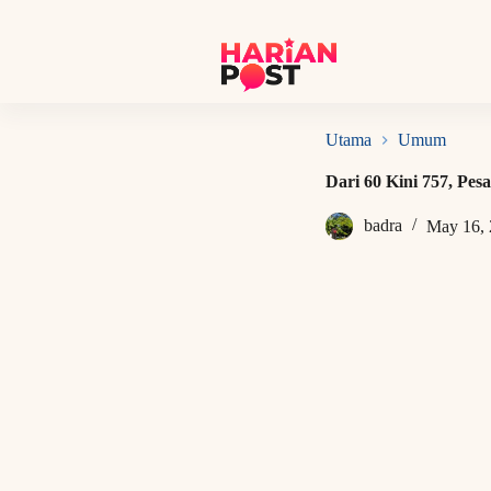
S
k
i
p
t
o
c
Utama
Umum
o
n
Dari 60 Kini 757, 
t
e
badra
May 16,
n
t