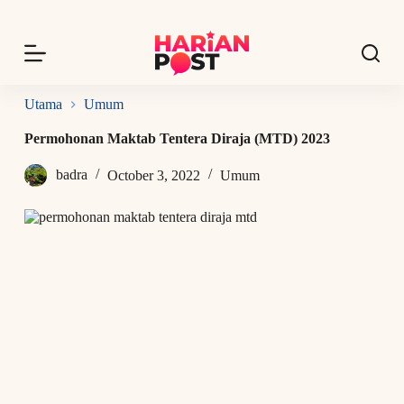
S
k
i
p
t
o
Utama
Umum
c
o
Permohonan Maktab Tentera Diraja (MTD) 2023
n
t
badra
October 3, 2022
Umum
e
n
t