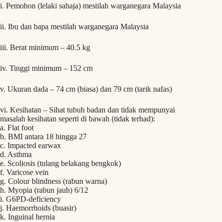
i. Pemohon (lelaki sahaja) mestilah warganegara Malaysia
ii. Ibu dan bapa mestilah warganegara Malaysia
iii. Berat minimum – 40.5 kg
iv. Tinggi minimum – 152 cm
v. Ukuran dada – 74 cm (biasa) dan 79 cm (tarik nafas)
vi. Kesihatan – Sihat tubuh badan dan tidak mempunyai
masalah kesihatan seperti di bawah (tidak terhad):
a. Flat foot
b. BMI antara 18 hingga 27
c. Impacted earwax
d. Asthma
e. Scoliosis (tulang belakang bengkok)
f. Varicose vein
g. Colour blindness (rabun warna)
h. Myopia (rabun jauh) 6/12
i. G6PD-deficiency
j. Haemorrhoids (buasir)
k. Inguinal hernia