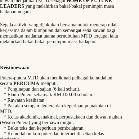
kawan menjadikan MTD sebagai
HOME OF FUTURE
LEADERS
yang melahirkan bakal-bakal pemimpin masa
hadapan negara.
Segala aktiviti yang dilakukan bersama untuk menerap nilai
kerjasama dalam kumpulan dan semangat setia kawan bagi
memastikan matlamat utama pernubuhan MTD tercapai iaitu
melahirkan bakal-bakal pemimpin masa hadapan.
Keistimewaan
Putera-putera MTD akan menikmati pelbagai kemudahan
secara
PERCUMA
meliputi:
* Penginapan dan sajian (6 kali sehari).
* Elaun Putera sebanyak RM 100.00 sebulan.
* Rawatan kesihatan.
* Pakaian seragam tentera dan keperluan pemakaian di
MTD.
* Kelas akademik, makmal, perpustakaan dan dewan makan
(Wisma Putera) yang berhawa dingin.
* Buku teks dan keperluan pembelajaran.
* Kemudahan komputer dan internet di setiap kelas