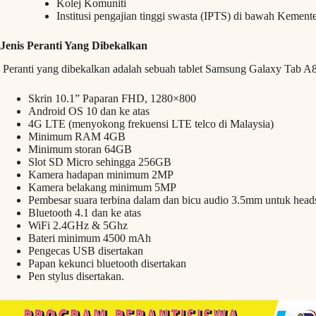
Kolej Komuniti
Institusi pengajian tinggi swasta (IPTS) di bawah Kement
Jenis Peranti Yang Dibekalkan
Peranti yang dibekalkan adalah sebuah tablet Samsung Galaxy Tab A
Skrin 10.1” Paparan FHD, 1280×800
Android OS 10 dan ke atas
4G LTE (menyokong frekuensi LTE telco di Malaysia)
Minimum RAM 4GB
Minimum storan 64GB
Slot SD Micro sehingga 256GB
Kamera hadapan minimum 2MP
Kamera belakang minimum 5MP
Pembesar suara terbina dalam dan bicu audio 3.5mm untuk head
Bluetooth 4.1 dan ke atas
WiFi 2.4GHz & 5Ghz
Bateri minimum 4500 mAh
Pengecas USB disertakan
Papan kekunci bluetooth disertakan
Pen stylus disertakan.