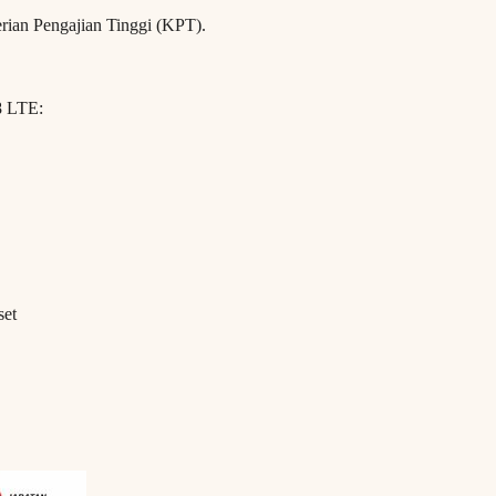
erian Pengajian Tinggi (KPT).
8 LTE:
set