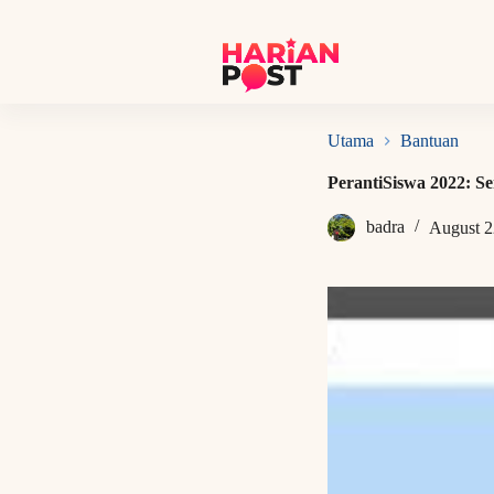
S
k
i
p
t
o
c
Utama
Bantuan
o
n
PerantiSiswa 2022: S
t
e
badra
August 2
n
t