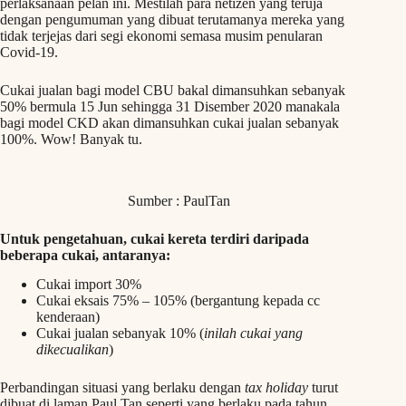
perlaksanaan pelan ini. Mestilah para netizen yang teruja
dengan pengumuman yang dibuat terutamanya mereka yang
tidak terjejas dari segi ekonomi semasa musim penularan
Covid-19.
Cukai jualan bagi model CBU bakal dimansuhkan sebanyak
50% bermula 15 Jun sehingga 31 Disember 2020 manakala
bagi model CKD akan dimansuhkan cukai jualan sebanyak
100%. Wow! Banyak tu.
Sumber : PaulTan
Untuk pengetahuan, cukai kereta terdiri daripada
beberapa cukai, antaranya:
Cukai import 30%
Cukai eksais 75% – 105% (bergantung kepada cc
kenderaan)
Cukai jualan sebanyak 10% (
inilah cukai yang
dikecualikan
)
Perbandingan situasi yang berlaku dengan
tax holiday
turut
dibuat di laman Paul Tan seperti yang berlaku pada tahun