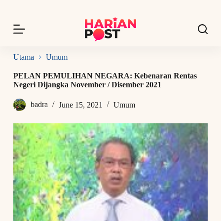
S
k
i
p
t
o
Utama
Umum
c
o
PELAN PEMULIHAN NEGARA: Kebenaran Rentas
n
Negeri Dijangka November / Disember 2021
t
e
badra
June 15, 2021
Umum
n
t