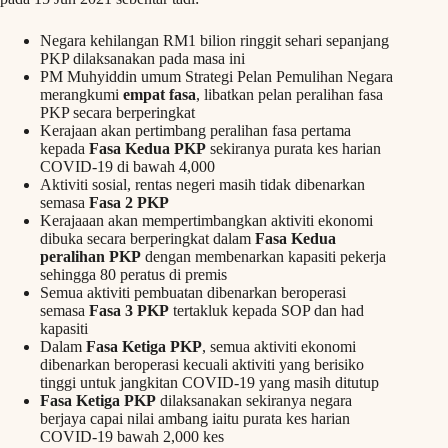
Negara kehilangan RM1 bilion ringgit sehari sepanjang
PKP dilaksanakan pada masa ini
PM Muhyiddin umum Strategi Pelan Pemulihan Negara
merangkumi
empat fasa
, libatkan pelan peralihan fasa
PKP secara berperingkat
Kerajaan akan pertimbang peralihan fasa pertama
kepada
Fasa Kedua PKP
sekiranya purata kes harian
COVID-19 di bawah 4,000
Aktiviti sosial, rentas negeri masih tidak dibenarkan
semasa
Fasa 2 PKP
Kerajaaan akan mempertimbangkan aktiviti ekonomi
dibuka secara berperingkat dalam
Fasa Kedua
peralihan PKP
dengan membenarkan kapasiti pekerja
sehingga 80 peratus di premis
Semua aktiviti pembuatan dibenarkan beroperasi
semasa
Fasa 3 PKP
tertakluk kepada SOP dan had
kapasiti
Dalam
Fasa Ketiga PKP
, semua aktiviti ekonomi
dibenarkan beroperasi kecuali aktiviti yang berisiko
tinggi untuk jangkitan COVID-19 yang masih ditutup
Fasa Ketiga PKP
dilaksanakan sekiranya negara
berjaya capai nilai ambang iaitu purata kes harian
COVID-19 bawah 2,000 kes