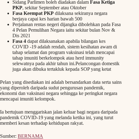
Sidang Parlimen boleh diadakan dalam
Fasa Ketiga
PKP
, sekitar September atau Oktober
Fasa Keempat PKP
dilaksana sekiranya negara
berjaya capai kes harian bawah 500
Perjalanan rentas negeri dijangka dibolehkan pada Fasa
4 Pelan Pemulihan Negara iaitu sekitar bulan Nov &
Dis 2021
Fasa 4
dapat dilaksanakan apabila bilangan kes
COVID -19 adalah rendah, sistem kesihatan awam di
tahap selamat dan program vaksinasi telah mencapai
tahap imuniti berkelompok atau herd immunity
selewatnya pada akhir tahun ini.Pelancongan domestik
juga akan dibuka tertakluk kepada SOP yang ketat
Pelan yang disediakan ini adalah bersandarkan data serta sains
yang diperoleh daripada sudut pengurusan pandemik,
ekonomi dan vaksinasi negara sehingga ke peringkat negara
mencapai imuniti kelompok.
Ia bertujuan menggariskan jalan keluar bagi negara daripada
pandemik COVID-19 yang melanda ketika ini, yang turut
memberi kesan terhadap kehidupan rakyat.
Sumber:
BERNAMA