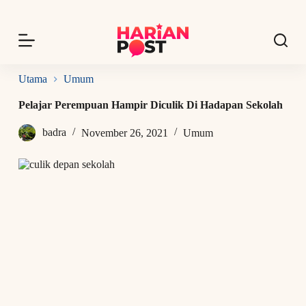
S
k
i
p
t
o
Utama
Umum
c
o
Pelajar Perempuan Hampir Diculik Di Hadapan Sekolah
n
t
badra
November 26, 2021
Umum
e
n
t