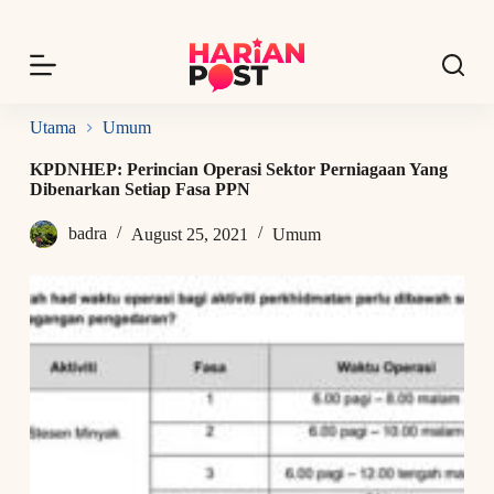
S
k
i
p
t
o
Utama
Umum
c
o
KPDNHEP: Perincian Operasi Sektor Perniagaan Yang
n
Dibenarkan Setiap Fasa PPN
t
e
badra
August 25, 2021
Umum
n
t