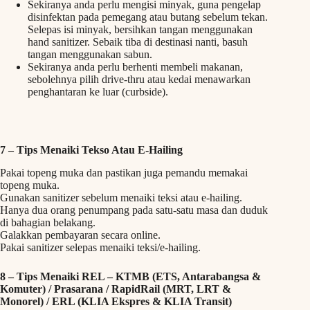
Sekiranya anda perlu mengisi minyak, guna pengelap
disinfektan pada pemegang atau butang sebelum tekan.
Selepas isi minyak, bersihkan tangan menggunakan
hand sanitizer. Sebaik tiba di destinasi nanti, basuh
tangan menggunakan sabun.
Sekiranya anda perlu berhenti membeli makanan,
sebolehnya pilih drive-thru atau kedai menawarkan
penghantaran ke luar (curbside).
7 –
Tips Menaiki Tekso Atau E-Hailing
Pakai topeng muka dan pastikan juga pemandu memakai
topeng muka.
Gunakan sanitizer sebelum menaiki teksi atau e-hailing.
Hanya dua orang penumpang pada satu-satu masa dan duduk
di bahagian belakang.
Galakkan pembayaran secara online.
Pakai sanitizer selepas menaiki teksi/e-hailing.
8 –
Tips Menaiki REL – KTMB (ETS, Antarabangsa &
Komuter) / Prasarana / RapidRail (MRT, LRT &
Monorel) / ERL (KLIA Ekspres & KLIA Transit)