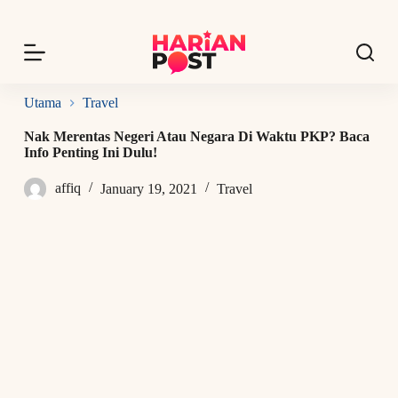
S
k
i
p
t
o
Utama
Travel
c
o
Nak Merentas Negeri Atau Negara Di Waktu PKP? Baca
n
Info Penting Ini Dulu!
t
e
affiq
January 19, 2021
Travel
n
t