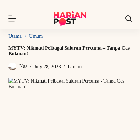
S
k
i
p
t
o
Utama
Umum
c
o
MYTV: Nikmati Pelbagai Saluran Percuma – Tanpa Cas
n
Bulanan!
t
e
Nas
July 28, 2023
Umum
n
t