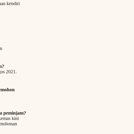
an kendiri
am
n?
os 2021.
memohon
a peminjam?
emas kini
ermohonan