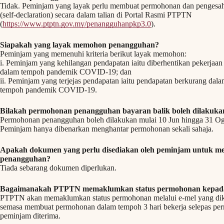
Tidak. Peminjam yang layak perlu membuat permohonan dan pengesah
(self-declaration) secara dalam talian di Portal Rasmi PTPTN
(
https://www.ptptn.gov.my/penangguhanpkp3.0
).
Siapakah yang layak memohon penangguhan?
Peminjam yang memenuhi kriteria berikut layak memohon:
i. Peminjam yang kehilangan pendapatan iaitu diberhentikan pekerjaan
dalam tempoh pandemik COVID-19; dan
ii. Peminjam yang terjejas pendapatan iaitu pendapatan berkurang dal
tempoh pandemik COVID-19.
Bilakah permohonan penangguhan bayaran balik boleh dilakuka
Permohonan penangguhan boleh dilakukan mulai 10 Jun hingga 31 Og
Peminjam hanya dibenarkan menghantar permohonan sekali sahaja.
Apakah dokumen yang perlu disediakan oleh peminjam untuk 
penangguhan?
Tiada sebarang dokumen diperlukan.
Bagaimanakah PTPTN memaklumkan status permohonan kepad
PTPTN akan memaklumkan status permohonan melalui e-mel yang dik
semasa membuat permohonan dalam tempoh 3 hari bekerja selepas p
peminjam diterima.