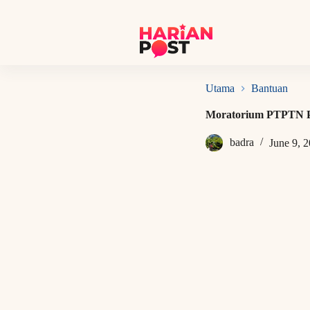
S
k
i
p
t
o
c
Utama
Bantuan
o
n
Moratorium PTPTN P
t
e
badra
June 9, 
n
t