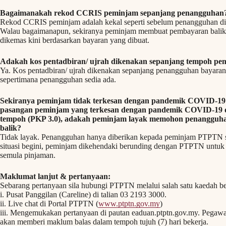
Bagaimanakah rekod CCRIS peminjam sepanjang penangguhan
Rekod CCRIS peminjam adalah kekal seperti sebelum penangguhan di
Walau bagaimanapun, sekiranya peminjam membuat pembayaran balik
dikemas kini berdasarkan bayaran yang dibuat.
Adakah kos pentadbiran/ ujrah dikenakan sepanjang tempoh p
Ya. Kos pentadbiran/ ujrah dikenakan sepanjang penangguhan bayaran 
sepertimana penangguhan sedia ada.
Sekiranya peminjam tidak terkesan dengan pandemik COVID-19 
pasangan peminjam yang terkesan dengan pandemik COVID-19 
tempoh (PKP 3.0), adakah peminjam layak memohon penangguh
balik?
Tidak layak. Penangguhan hanya diberikan kepada peminjam PTPTN s
situasi begini, peminjam dikehendaki berunding dengan PTPTN untuk 
semula pinjaman.
Maklumat lanjut & pertanyaan:
Sebarang pertanyaan sila hubungi PTPTN melalui salah satu kaedah be
i. Pusat Panggilan (Careline) di talian 03 2193 3000.
ii. Live chat di Portal PTPTN (
www.ptptn.gov.my
)
iii. Mengemukakan pertanyaan di pautan eaduan.ptptn.gov.my. Pega
akan memberi maklum balas dalam tempoh tujuh (7) hari bekerja.