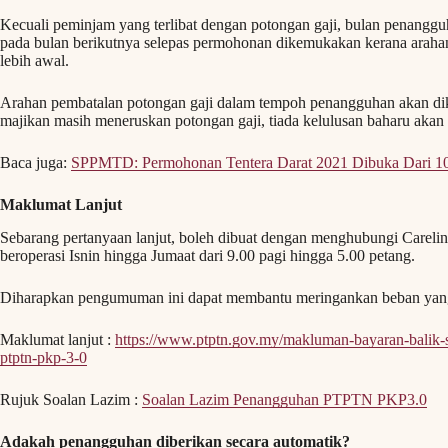
Kecuali peminjam yang terlibat dengan potongan gaji, bulan penangg
pada bulan berikutnya selepas permohonan dikemukakan kerana arahan 
lebih awal.
Arahan pembatalan potongan gaji dalam tempoh penangguhan akan dike
majikan masih meneruskan potongan gaji, tiada kelulusan baharu akan
Baca juga:
SPPMTD: Permohonan Tentera Darat 2021 Dibuka Dari 10
Maklumat Lanjut
Sebarang pertanyaan lanjut, boleh dibuat dengan menghubungi Careli
beroperasi Isnin hingga Jumaat dari 9.00 pagi hingga 5.00 petang.
Diharapkan pengumuman ini dapat membantu meringankan beban yan
Maklumat lanjut :
https://www.ptptn.gov.my/makluman-bayaran-balik-
ptptn-pkp-3-0
Rujuk Soalan Lazim :
Soalan Lazim Penangguhan PTPTN PKP3.0
Adakah penangguhan diberikan secara automatik?