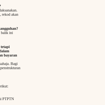
?
laksanakan.
, rekod akan
enangguhan?
balik ini
tetapi
dalam
an bayaran
ahaja. Bagi
penstrukturan
rikut:
wai PTPTN