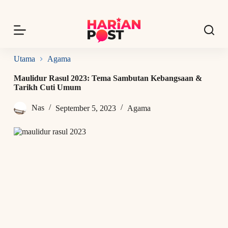
S
k
i
p
t
o
Utama
Agama
c
o
Maulidur Rasul 2023: Tema Sambutan Kebangsaan &
n
Tarikh Cuti Umum
t
e
Nas
September 5, 2023
Agama
n
t