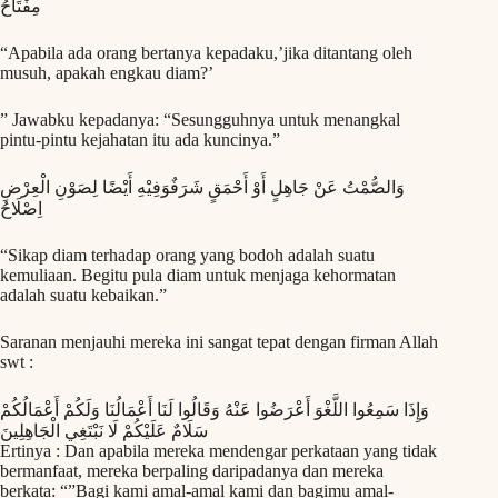
ﻣِﻔْﺘَﺎﺡُ
“Apabila ada orang bertanya kepadaku,’jika ditantang oleh
musuh, apakah engkau diam?’
” Jawabku kepadanya: “Sesungguhnya untuk menangkal
pintu-pintu kejahatan itu ada kuncinya.”
ﻭَﺍﻟﺼُّﻤْﺖُ ﻋَﻦْ ﺟَﺎﻫِﻞٍ ﺃَﻭْ ﺃَﺣْﻤَﻖٍ ﺷَﺮَﻓٌﻮَﻓِﻴْﻪِ ﺃَﻳْﻀًﺎ ﻟِﺼَﻮْﻥِ ﺍﻟْﻌِﺮْﺽِ
ﺍِﺻْﻠَﺎﺡُ
“Sikap diam terhadap orang yang bodoh adalah suatu
kemuliaan. Begitu pula diam untuk menjaga kehormatan
adalah suatu kebaikan.”
Saranan menjauhi mereka ini sangat tepat dengan firman Allah
swt :
وَإِذَا سَمِعُوا اللَّغْوَ أَعْرَضُوا عَنْهُ وَقَالُوا لَنَا أَعْمَالُنَا وَلَكُمْ أَعْمَالُكُمْ
سَلَامٌ عَلَيْكُمْ لَا نَبْتَغِي الْجَاهِلِينَ
Ertinya : Dan apabila mereka mendengar perkataan yang tidak
bermanfaat, mereka berpaling daripadanya dan mereka
berkata: “”Bagi kami amal-amal kami dan bagimu amal-