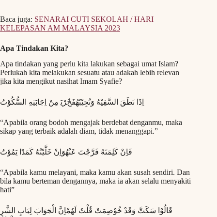
Baca juga:
SENARAI CUTI SEKOLAH / HARI
KELEPASAN AM MALAYSIA 2023
Apa Tindakan Kita?
Apa tindakan yang perlu kita lakukan sebagai umat Islam?
Perlukah kita melakukan sesuatu atau adakah lebih relevan
jika kita mengikut nasihat Imam Syafie?
ﺍِﺫَﺍ ﻧَﻄَﻖَ ﺍﻟﺴَّﻔِﻴْﻪُ ﻭَﺗُﺠِﻴْﺒُﻬُﻔَﺦٌﺮْﻳَ ﻣِﻦْ ﺍِﺟَﺎﺑَﺘِﻪِ ﺍﻟﺴُّﻜُﻮْﺕُ
“Apabila orang bodoh mengajak berdebat denganmu, maka
sikap yang terbaik adalah diam, tidak menanggapi.”
ﻓَﺎِﻥْ ﻛَﻠِﻤَﺘَﻪُ ﻓَﺮَّﺟْﺖَ ﻋَﻨْﻬُﻮَﺍِﻥْ ﺧَﻠَّﻴْﺘُﻪُ ﻛَﻤَﺪًﺍ ﻳَﻤُﻮْﺕُ
“Apabila kamu melayani, maka kamu akan susah sendiri. Dan
bila kamu berteman dengannya, maka ia akan selalu menyakiti
hati”
ﻗَﺎﻟُﻮْﺍ ﺳَﻜَﺖَّ ﻭَﻗَﺪْ ﺧُﻮْﺻِﻤَﺖْ ﻗُﻠْﺖُ ﻟَﻬُﻤْﺎِﻥَّ ﺍﻟْﺠَﻮَﺍﺏَ ﻟِﺒَﺎﺏِ ﺍﻟﺸَّﺮِ