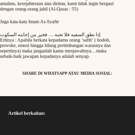
amalmu, kesejahteraan atas dirimu, kami tidak ingin bergaul
dengan orang-orang jahil (Al-Qasas : 55)
Juga kata-kata Imam As-Syafie
إذا نطق السفيه فلا تجبه … فخير من إجابته السكوت
Ertinya : Apabila berkata kepadamu orang ‘safih’ ( bodoh,
provoke, emosi hingga hilang pertimbangan warasnya dan
sepertinya) maka janganlah kamu menjawabnya…maka
sebaik-baik jawapan kepadanya adalah senyap.
SHARE DI WHATSAPP ATAU MEDIA SOSIAL:
Artikel berkaitan: