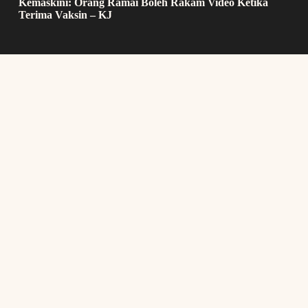
Kemaskini: Orang Ramai Boleh Rakam Video Ketika
Terima Vaksin – KJ