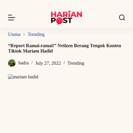
S
k
i
p
t
o
Utama
Trending
c
o
“Report Ramai-ramai!” Netizen Berang Tengok Konten
n
Tiktok Mariam Hadid
t
e
badra
July 27, 2022
Trending
n
t