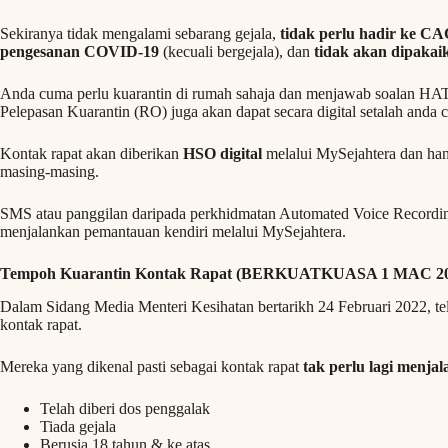
Sekiranya tidak mengalami sebarang gejala,
tidak perlu hadir ke CA
pengesanan COVID-19
(kecuali bergejala), dan
tidak akan dipakaik
Anda cuma perlu kuarantin di rumah sahaja dan menjawab soalan HAT s
Pelepasan Kuarantin (RO) juga akan dapat secara digital setalah anda c
Kontak rapat akan diberikan
HSO digital
melalui MySejahtera dan han
masing-masing.
SMS atau panggilan daripada perkhidmatan Automated Voice Recording 
menjalankan pemantauan kendiri melalui MySejahtera.
Tempoh Kuarantin Kontak Rapat (BERKUATKUASA 1 MAC 20
Dalam Sidang Media Menteri Kesihatan bertarikh 24 Februari 2022, te
kontak rapat.
Mereka yang dikenal pasti sebagai kontak rapat
tak perlu lagi menja
Telah diberi dos penggalak
Tiada gejala
Berusia 18 tahun & ke atas