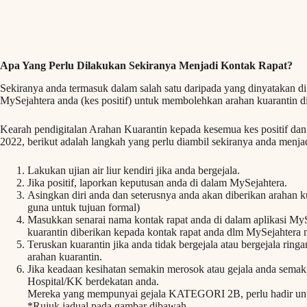
Apa Yang Perlu Dilakukan Sekiranya Menjadi Kontak Rapat?
Sekiranya anda termasuk dalam salah satu daripada yang dinyatakan di a
MySejahtera anda (kes positif) untuk membolehkan arahan kuarantin di
Kearah pendigitalan Arahan Kuarantin kepada kesemua kes positif dan k
2022, berikut adalah langkah yang perlu diambil sekiranya anda menjad
Lakukan ujian air liur kendiri jika anda bergejala.
Jika positif, laporkan keputusan anda di dalam MySejahtera.
Asingkan diri anda dan seterusnya anda akan diberikan arahan ku
guna untuk tujuan formal)
Masukkan senarai nama kontak rapat anda di dalam aplikasi My
kuarantin diberikan kepada kontak rapat anda dlm MySejahtera 
Teruskan kuarantin jika anda tidak bergejala atau bergejala rin
arahan kuarantin.
Jika keadaan kesihatan semakin merosok atau gejala anda sema
Hospital/KK berdekatan anda.
Mereka yang mempunyai gejala KATEGORI 2B, perlu hadir un
*Rujuk jadual pada gambar dibawah.