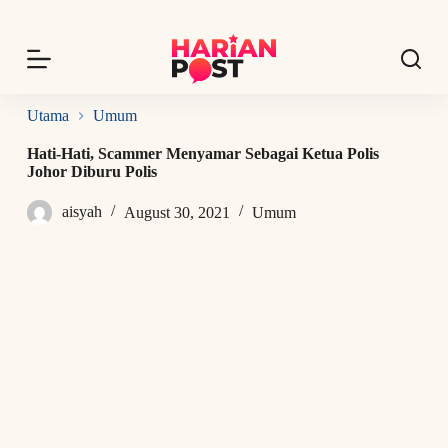
S
k
i
p
t
o
Utama
Umum
c
o
Hati-Hati, Scammer Menyamar Sebagai Ketua Polis
n
Johor Diburu Polis
t
e
aisyah
August 30, 2021
Umum
n
t