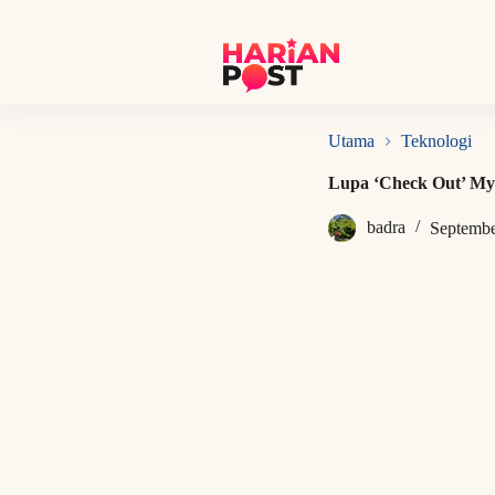
S
k
i
p
t
o
c
Utama
Teknologi
o
n
Lupa ‘Check Out’ My
t
e
badra
Septembe
n
t