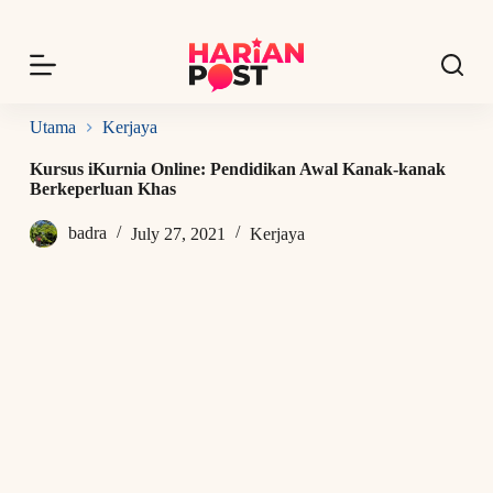
S
k
i
p
t
o
Utama
Kerjaya
c
o
Kursus iKurnia Online: Pendidikan Awal Kanak-kanak
n
Berkeperluan Khas
t
e
badra
July 27, 2021
Kerjaya
n
t