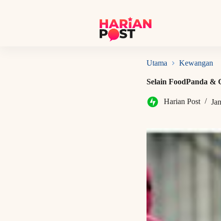
S
k
i
p
t
o
c
Utama
Kewangan
o
n
Selain FoodPanda & G
t
e
Harian Post
Ja
n
t