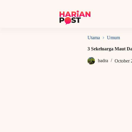
S
k
i
p
t
o
c
Utama
Umum
o
n
3 Sekeluarga Maut D
t
e
badra
October 
n
t