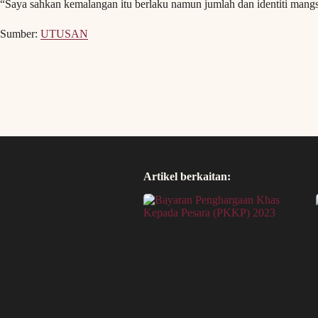
“Saya sahkan kemalangan itu berlaku namun jumlah dan identiti mangsa 
Sumber:
UTUSAN
Artikel berkaitan: