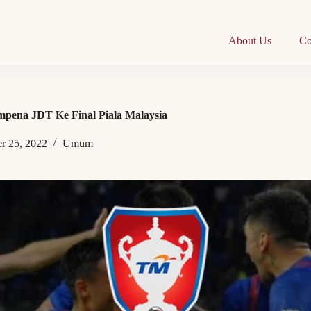
About Us
Co
mpena JDT Ke Final Piala Malaysia
r 25, 2022
Umum