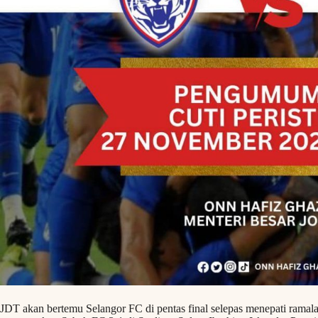
JDT akan bertemu Selangor FC di pentas final selepas menepati ramala