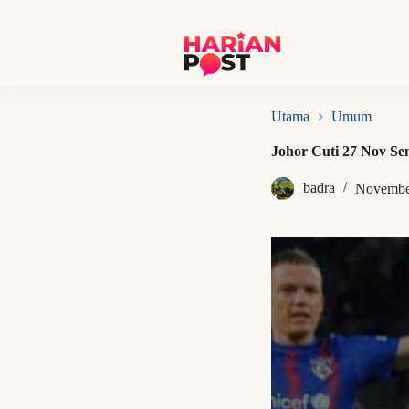
S
k
i
p
t
o
c
Utama
Umum
o
n
Johor Cuti 27 Nov Se
t
e
badra
Novembe
n
t