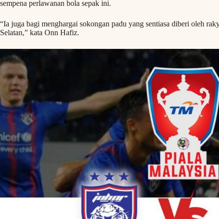
sempena perlawanan bola sepak ini.
“Ia juga bagi menghargai sokongan padu yang sentiasa diberi oleh rak
Selatan,” kata Onn Hafiz.