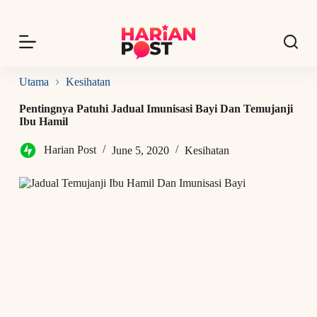
S
k
i
p
t
o
Utama
Kesihatan
c
o
Pentingnya Patuhi Jadual Imunisasi Bayi Dan Temujanji
n
Ibu Hamil
t
e
Harian Post
June 5, 2020
Kesihatan
n
t