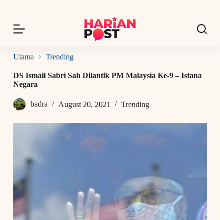
S
k
i
p
t
o
Utama
Trending
c
o
DS Ismail Sabri Sah Dilantik PM Malaysia Ke-9 – Istana
n
Negara
t
e
badra
August 20, 2021
Trending
n
t