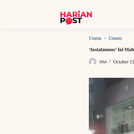
S
k
i
p
t
o
c
Utama
Umum
o
n
‘Instafamous’ Ini M
t
e
rina
October 15
n
t