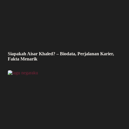
Siapakah Aisar Khaled? – Biodata, Perjalanan Karier,
Fakta Menarik