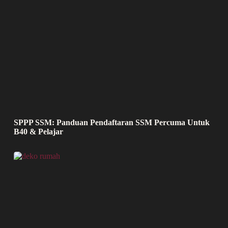
SPPP SSM: Panduan Pendaftaran SSM Percuma Untuk
B40 & Pelajar