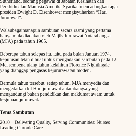
Sutherland, seorang pegawai di Jabatan Kesihatan dan
Perkhidmatan Manusia Amerika Syarikat mencadangkan agar
presiden Dwight D. Eisenhower mengisytiharkan “Hari
Jururawat”.
Walaubagaimanapun sambutan secara rasmi yang pertama
hanya mula diadakan oleh Majlis Jururawat Antarabangsa
(MJA) pada tahun 1965.
Beberapa tahun selepas itu, iaitu pada bulan Januari 1974,
keputusan telah dibuat untuk mengadakan sambutan pada 12
Mei sempena ulang tahun kelahiran Florence Nightingale
yang dianggap pengasas kejururawatan moden.
Bermula tahun tersebut, setiap tahun, MJA menyedia dan
mengedarkan kit Hari jururawat antarabangsa yang
mengandungi bahan pendidikan dan maklumat awam untuk
kegunaan jururawat.
Tema Sambutan
2010 – Delivering Quality, Serving Communities: Nurses
Leading Chronic Care