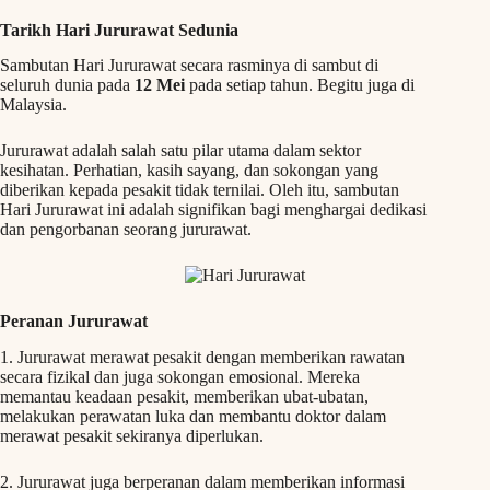
Tarikh Hari Jururawat Sedunia
Sambutan Hari Jururawat secara rasminya di sambut di
seluruh dunia pada
12 Mei
pada setiap tahun. Begitu juga di
Malaysia.
Jururawat adalah salah satu pilar utama dalam sektor
kesihatan. Perhatian, kasih sayang, dan sokongan yang
diberikan kepada pesakit tidak ternilai. Oleh itu, sambutan
Hari Jururawat ini adalah signifikan bagi menghargai dedikasi
dan pengorbanan seorang jururawat.
Peranan Jururawat
1. Jururawat merawat pesakit dengan memberikan rawatan
secara fizikal dan juga sokongan emosional. Mereka
memantau keadaan pesakit, memberikan ubat-ubatan,
melakukan perawatan luka dan membantu doktor dalam
merawat pesakit sekiranya diperlukan.
2. Jururawat juga berperanan dalam memberikan informasi