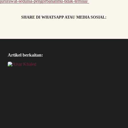
jururawat-sedunia-pengorbananmu-tidak-ternilai/
SHARE DI WHATSAPP ATAU MEDIA SOSIAL:
Artikel berkaitan: