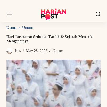
S
k
i
p
t
o
Utama
Umum
c
o
Hari Jururawat Sedunia: Tarikh & Sejarah Menarik
n
Mengenainya
t
e
Nas
May 28, 2023
Umum
n
t