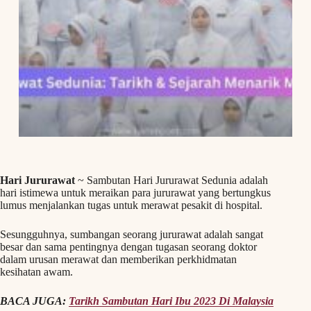
Hari Jururawat
~ Sambutan Hari Jururawat Sedunia adalah
hari istimewa untuk meraikan para jururawat yang bertungkus
lumus menjalankan tugas untuk merawat pesakit di hospital.
Sesungguhnya, sumbangan seorang jururawat adalah sangat
besar dan sama pentingnya dengan tugasan seorang doktor
dalam urusan merawat dan memberikan perkhidmatan
kesihatan awam.
BACA JUGA:
Tarikh Sambutan Hari Ibu 2023 Di Malaysia