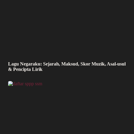
Lagu Negaraku: Sejarah, Maksud, Skor Muzik, Asal-usul
& Pencipta Lirik