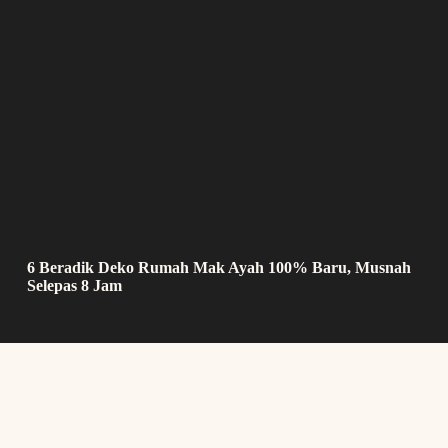
6 Beradik Deko Rumah Mak Ayah 100% Baru, Musnah
Selepas 8 Jam