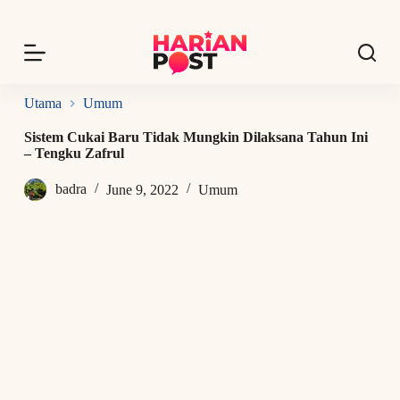
S
k
i
p
t
o
Utama
Umum
c
o
Sistem Cukai Baru Tidak Mungkin Dilaksana Tahun Ini
n
– Tengku Zafrul
t
e
badra
June 9, 2022
Umum
n
t