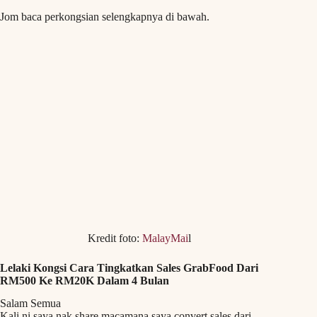
Jom baca perkongsian selengkapnya di bawah.
Kredit foto:
MalayMai
l
Lelaki Kongsi Cara Tingkatkan Sales GrabFood Dari
RM500 Ke RM20K Dalam 4 Bulan
Salam Semua
Kali ni saya nak share macamana saya convert sales dari