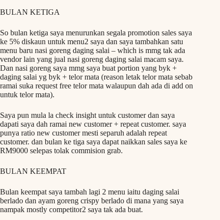
BULAN KETIGA
So bulan ketiga saya menurunkan segala promotion sales saya
ke 5% diskaun untuk menu2 saya dan saya tambahkan satu
menu baru nasi goreng daging salai – which is mmg tak ada
vendor lain yang jual nasi goreng daging salai macam saya.
Dan nasi goreng saya mmg saya buat portion yang byk +
daging salai yg byk + telor mata (reason letak telor mata sebab
ramai suka request free telor mata walaupun dah ada di add on
untuk telor mata).
Saya pun mula la check insight untuk customer dan saya
dapati saya dah ramai new customer + repeat customer. saya
punya ratio new customer mesti separuh adalah repeat
customer. dan bulan ke tiga saya dapat naikkan sales saya ke
RM9000 selepas tolak commision grab.
BULAN KEEMPAT
Bulan keempat saya tambah lagi 2 menu iaitu daging salai
berlado dan ayam goreng crispy berlado di mana yang saya
nampak mostly competitor2 saya tak ada buat.