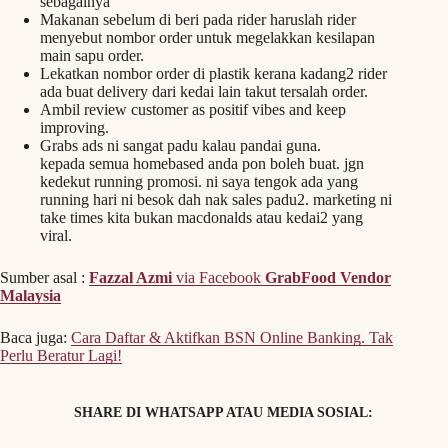
sebagainya
Makanan sebelum di beri pada rider haruslah rider
menyebut nombor order untuk megelakkan kesilapan
main sapu order.
Lekatkan nombor order di plastik kerana kadang2 rider
ada buat delivery dari kedai lain takut tersalah order.
Ambil review customer as positif vibes and keep
improving.
Grabs ads ni sangat padu kalau pandai guna.
kepada semua homebased anda pon boleh buat. jgn
kedekut running promosi. ni saya tengok ada yang
running hari ni besok dah nak sales padu2. marketing ni
take times kita bukan macdonalds atau kedai2 yang
viral.
Sumber asal :
Fazzal Azmi
via Facebook
GrabFood Vendor
Malaysia
Baca juga:
Cara Daftar & Aktifkan BSN Online Banking. Tak
Perlu Beratur Lagi!
SHARE DI WHATSAPP ATAU MEDIA SOSIAL: