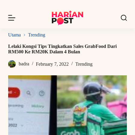
S
k
i
p
t
o
Utama
Trending
c
o
Lelaki Kongsi Tips Tingkatkan Sales GrabFood Dari
n
RM500 Ke RM20K Dalam 4 Bulan
t
e
badra
February 7, 2022
Trending
n
t