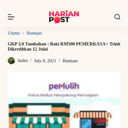
S
k
i
p
t
o
Utama
Bantuan
c
o
GKP 3.0 Tambahan : Baki RM500 PEMERKASA+ Telah
n
Dikreditkan 12 Julai
t
e
badra
July 8, 2021
Bantuan
n
t