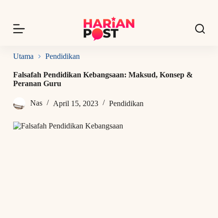
S
k
i
p
t
o
Utama
Pendidikan
c
o
Falsafah Pendidikan Kebangsaan: Maksud, Konsep &
n
Peranan Guru
t
e
Nas
April 15, 2023
Pendidikan
n
t