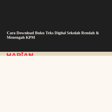
Cara Download Buku Teks Digital Sekolah Rendah &
Menengah KPM
About Us
Contact Us
Privacy Policy
About Us
Contact Us
Privacy Policy