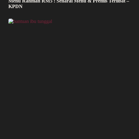
Menu Rahmah RM5 : Senarai Menu & Premis Terlibat –
KPDN