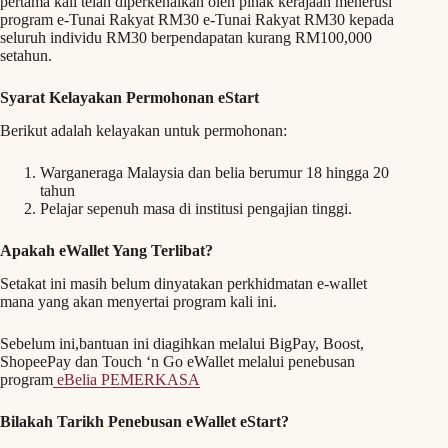
pertama kali telah diperkenalkan oleh pihak kerajaan menerusi
program e-Tunai Rakyat RM30 e-Tunai Rakyat RM30 kepada
seluruh individu RM30 berpendapatan kurang RM100,000
setahun.
Syarat Kelayakan Permohonan eStart
Berikut adalah kelayakan untuk permohonan:
Warganeraga Malaysia dan belia berumur 18 hingga 20
tahun
Pelajar sepenuh masa di institusi pengajian tinggi.
Apakah eWallet Yang Terlibat?
Setakat ini masih belum dinyatakan perkhidmatan e-wallet
mana yang akan menyertai program kali ini.
Sebelum ini,bantuan ini diagihkan melalui BigPay, Boost,
ShopeePay dan Touch ‘n Go eWallet melalui penebusan
program
eBelia PEMERKASA
Bilakah Tarikh Penebusan eWallet eStart?