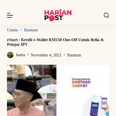
S
k
i
p
t
o
Utama
Bantuan
c
o
eStart : Kredit e-Wallet RM150 One-Off Untuk Belia &
n
Pelajar IPT
t
e
badra
November 4, 2021
Bantuan
n
t