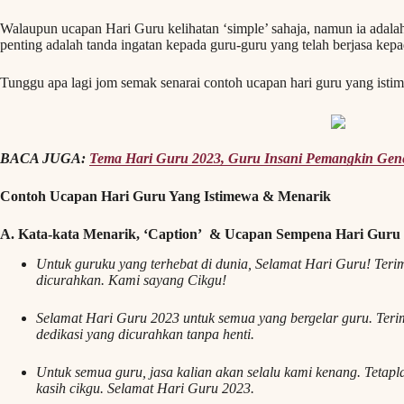
Walaupun ucapan Hari Guru kelihatan ‘simple’ sahaja, namun ia adal
penting adalah tanda ingatan kepada guru-guru yang telah berjasa kepa
Tunggu apa lagi jom semak senarai contoh ucapan hari guru yang ist
BACA JUGA:
Tema Hari Guru 2023, Guru Insani Pemangkin Gen
Contoh Ucapan Hari Guru Yang Istimewa & Menarik
A. Kata-kata Menarik, ‘Caption’ & Ucapan Sempena Hari Guru
Untuk guruku yang terhebat di dunia, Selamat Hari Guru! Teri
dicurahkan. Kami sayang Cikgu!
Selamat Hari Guru 2023 untuk semua yang bergelar guru. Terim
dedikasi yang dicurahkan tanpa henti.
Untuk semua guru, jasa kalian akan selalu kami kenang. Tetapl
kasih cikgu. Selamat Hari Guru 2023.