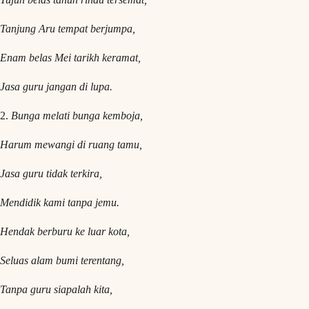
Tanjung Aru tempat berjumpa,
Enam belas Mei tarikh keramat,
Jasa guru jangan di lupa.
2.
Bunga melati bunga kemboja,
Harum mewangi di ruang tamu,
Jasa guru tidak terkira,
Mendidik kami tanpa jemu.
Hendak berburu ke luar kota,
Seluas alam bumi terentang,
Tanpa guru siapalah kita,