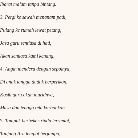
Ibarat malam tanpa bintang.
3. Pergi ke sawah menanam padi,
Pulang ke rumah lewat petang,
Jasa guru sentiasa di hati,
Akan sentiasa kami kenang.
4.
Angin menderu dengan sepoinya,
Di anak tangga duduk berperikan,
Kasih guru akan muridnya,
Masa dan tenaga rela korbankan.
5.
Tampak berbekas rindu tersemat,
Tanjung Aru tempat berjumpa,