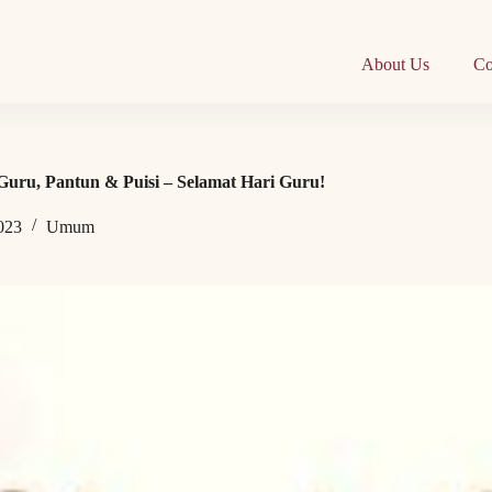
About Us
Co
uru, Pantun & Puisi – Selamat Hari Guru!
023
Umum