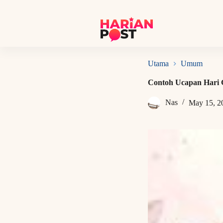
S
k
i
p
t
o
c
Utama
Umum
o
n
Contoh Ucapan Hari G
t
e
Nas
May 15, 2
n
t