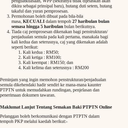
penguatkuasaan, WPP (sekiranya tidak dijelaskan akan
dikira sebagai prinsipal baru), hutang duti setem, hutang
takaful dan yuran pemprosesan.
Permohonan boleh dibuat pada bila-bila
masa,
KECUALI
dalam tempoh
27 haribulan bulan
semasa hingga 5 haribulan
bulan berikutnya.
Tiada caj pemprosesan dikenakan bagi penstrukturan/
penjadualan semula pada kali pertama, manakala bagi
kali kedua dan seterusnya, caj yang dikenakan adalah
seperti berikut:
Kali kedua : RM50;
Kali ketiga : RM100;
Kali keempat : RM150; dan
Kali kelima dan seterusnya : RM200
Peminjam yang ingin memohon penstrukturan/penjadualan
semula dikehendaki hadir sendiri ke mana-mana kaunter
PTPTN untuk memudahkan rundingan, penjelasan dan
penerimaan dokumen tawaran.
Maklumat Lanjut Tentang Semakan Baki PTPTN Online
Pelanggan boleh berkomunikasi dengan PTPTN dalam
tempoh PKP melalui kaedah berikut:-