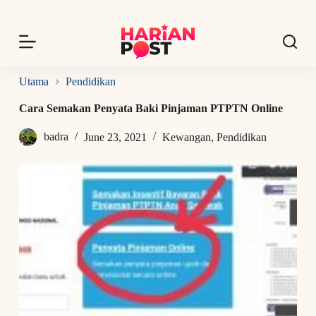
S
k
i
p
t
o
Utama
Pendidikan
c
o
Cara Semakan Penyata Baki Pinjaman PTPTN Online
n
t
badra
June 23, 2021
Kewangan
,
Pendidikan
e
n
t