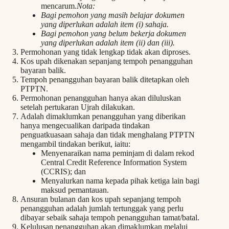
mencarum.
Nota:
Bagi pemohon yang masih belajar dokumen
yang diperlukan adalah item (i) sahaja.
Bagi pemohon yang belum bekerja dokumen
yang diperlukan adalah item (ii) dan (iii).
Permohonan yang tidak lengkap tidak akan diproses.
Kos upah dikenakan sepanjang tempoh penangguhan
bayaran balik.
Tempoh penangguhan bayaran balik ditetapkan oleh
PTPTN.
Permohonan penangguhan hanya akan diluluskan
setelah pertukaran Ujrah dilakukan.
Adalah dimaklumkan penangguhan yang diberikan
hanya mengecualikan daripada tindakan
penguatkuasaan sahaja dan tidak menghalang PTPTN
mengambil tindakan berikut, iaitu:
Menyenaraikan nama peminjam di dalam rekod
Central Credit Reference Information System
(CCRIS); dan
Menyalurkan nama kepada pihak ketiga lain bagi
maksud pemantauan.
Ansuran bulanan dan kos upah sepanjang tempoh
penangguhan adalah jumlah tertunggak yang perlu
dibayar sebaik sahaja tempoh penangguhan tamat/batal.
Kelulusan penangguhan akan dimaklumkan melalui