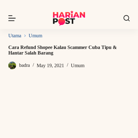
S
k
i
p
t
o
Utama
Umum
c
o
Cara Refund Shopee Kalau Scammer Cuba Tipu &
n
Hantar Salah Barang
t
e
badra
May 19, 2021
Umum
n
t