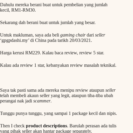
Dahulu mereka berani buat untuk pembelian yang jumlah
kecil, RM1-RM30.
Sekarang dah berani buat untuk jumlah yang besar.
Untuk makluman, saya ada beli
gaming chair
dari
seller
‘gpgpdashi.my’ di China pada tarikh 20/03/2021.
Harga kerusi RM229. Kalau baca review, review 5 star.
Kalau ada review 1 star, kebanyakan review masalah teknikal.
Saya tak pasti sama ada mereka menipu review ataupun
seller
telah membeli akaun seller yang legit, ataupun tiba-tiba ubah
perangai nak jadi
scammer
.
Tunggu punya tunggu, yang sampai 1 package kecil dan nipis.
Then I check
product descriptions
. Barulah perasan ada tulis
yang pihak seller akan hantar package separately.