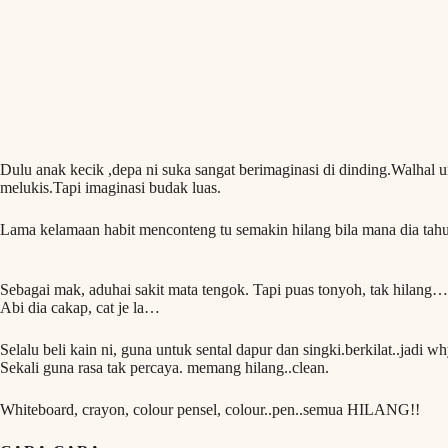
Dulu anak kecik ,depa ni suka sangat berimaginasi di dinding.Walhal 
melukis.Tapi imaginasi budak luas.
Lama kelamaan habit menconteng tu semakin hilang bila mana dia tahu 
Sebagai mak, aduhai sakit mata tengok. Tapi puas tonyoh, tak hilang…t
Abi dia cakap, cat je la…
Selalu beli kain ni, guna untuk sental dapur dan singki.berkilat..jadi w
Sekali guna rasa tak percaya. memang hilang..clean.
Whiteboard, crayon, colour pensel, colour..pen..semua HILANG!!