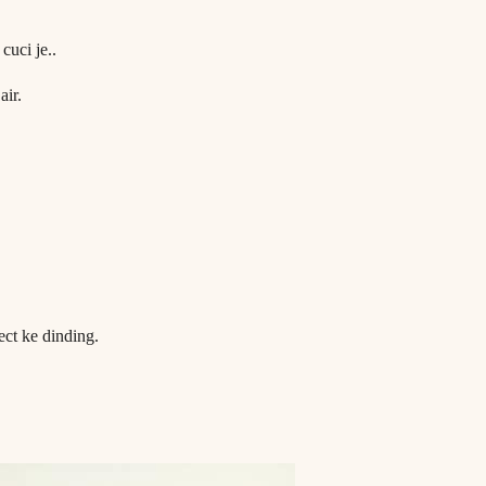
ci je..
ir.
ct ke dinding.