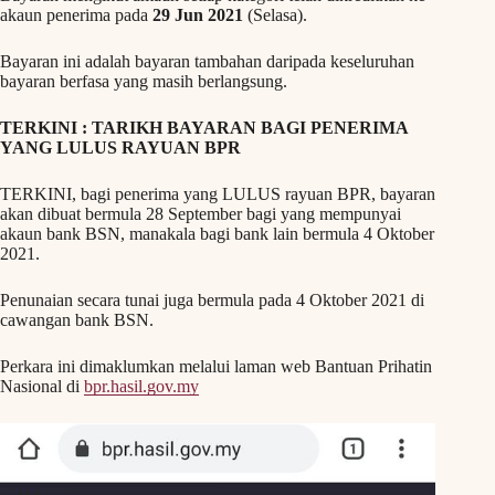
akaun penerima pada
29 Jun 2021
(Selasa).
Bayaran ini adalah bayaran tambahan daripada keseluruhan
bayaran berfasa yang masih berlangsung.
TERKINI : TARIKH BAYARAN BAGI PENERIMA
YANG LULUS RAYUAN BPR
TERKINI, bagi penerima yang LULUS rayuan BPR, bayaran
akan dibuat bermula 28 September bagi yang mempunyai
akaun bank BSN, manakala bagi bank lain bermula 4 Oktober
2021.
Penunaian secara tunai juga bermula pada 4 Oktober 2021 di
cawangan bank BSN.
Perkara ini dimaklumkan melalui laman web Bantuan Prihatin
Nasional di
bpr.hasil.gov.my