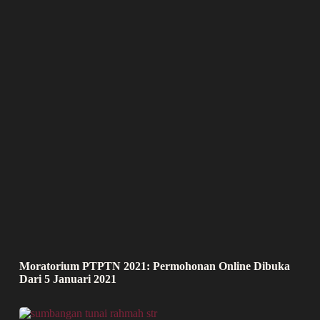
Moratorium PTPTN 2021: Permohonan Online Dibuka
Dari 5 Januari 2021