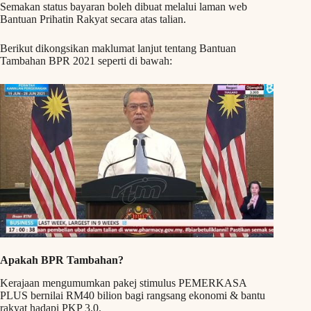
Semakan status bayaran boleh dibuat melalui laman web
Bantuan Prihatin Rakyat secara atas talian.
Berikut dikongsikan maklumat lanjut tentang Bantuan
Tambahan BPR 2021 seperti di bawah:
Apakah BPR Tambahan?
Kerajaan mengumumkan pakej stimulus PEMERKASA
PLUS bernilai RM40 bilion bagi rangsang ekonomi & bantu
rakyat hadapi PKP 3.0.