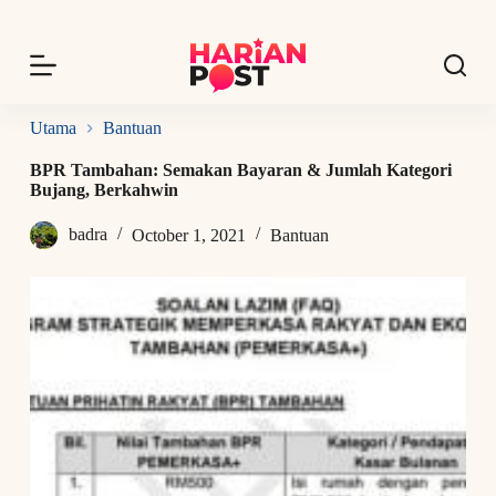
S
k
i
p
t
o
Utama
Bantuan
c
o
BPR Tambahan: Semakan Bayaran & Jumlah Kategori
n
Bujang, Berkahwin
t
e
badra
October 1, 2021
Bantuan
n
t