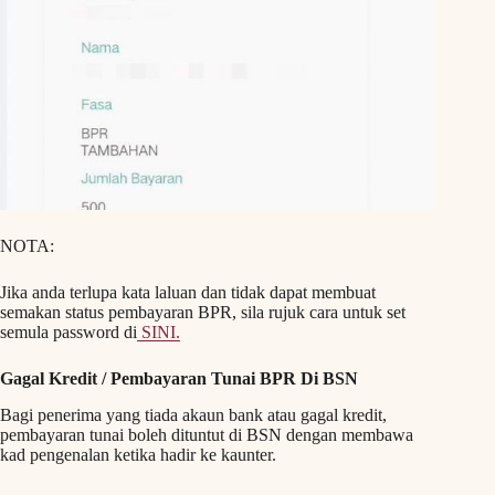
NOTA:
Jika anda terlupa kata laluan dan tidak dapat membuat
semakan status pembayaran BPR, sila rujuk cara untuk set
semula password di
SINI.
Gagal Kredit / Pembayaran Tunai BPR Di BSN
Bagi penerima yang tiada akaun bank atau gagal kredit,
pembayaran tunai boleh dituntut di BSN dengan membawa
kad pengenalan ketika hadir ke kaunter.