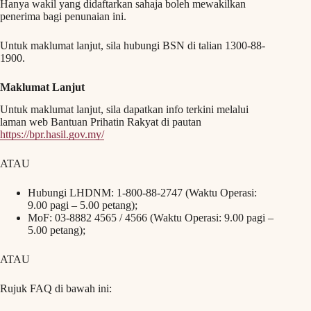
Hanya wakil yang didaftarkan sahaja boleh mewakilkan
penerima bagi penunaian ini.
Untuk maklumat lanjut, sila hubungi BSN di talian 1300-88-
1900.
Maklumat Lanjut
Untuk maklumat lanjut, sila dapatkan info terkini melalui
laman web Bantuan Prihatin Rakyat di pautan
https://bpr.hasil.gov.my/
ATAU
Hubungi LHDNM: 1-800-88-2747 (Waktu Operasi:
9.00 pagi – 5.00 petang);
MoF: 03-8882 4565 / 4566 (Waktu Operasi: 9.00 pagi –
5.00 petang);
ATAU
Rujuk FAQ di bawah ini: