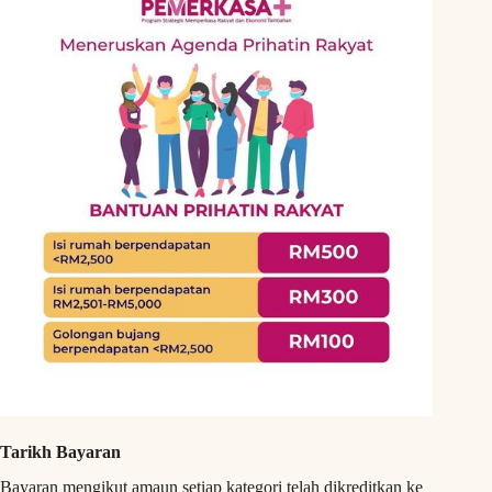
Tarikh Bayaran
Bayaran mengikut amaun setiap kategori telah dikreditkan ke