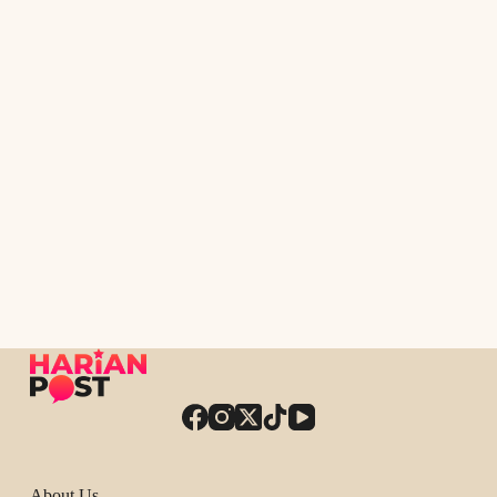
About Us