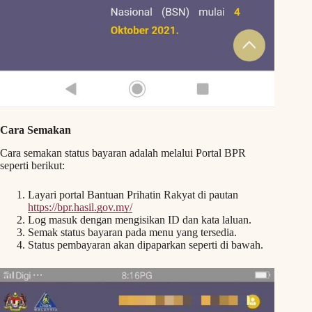
Cara Semakan
Cara semakan status bayaran adalah melalui Portal BPR
seperti berikut:
Layari portal Bantuan Prihatin Rakyat di pautan
https://bpr.hasil.gov.my/
Log masuk dengan mengisikan ID dan kata laluan.
Semak status bayaran pada menu yang tersedia.
Status pembayaran akan dipaparkan seperti di bawah.