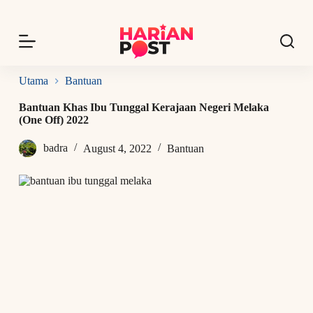
S
k
i
p
t
o
Utama
Bantuan
c
o
Bantuan Khas Ibu Tunggal Kerajaan Negeri Melaka
n
(One Off) 2022
t
e
badra
August 4, 2022
Bantuan
n
t