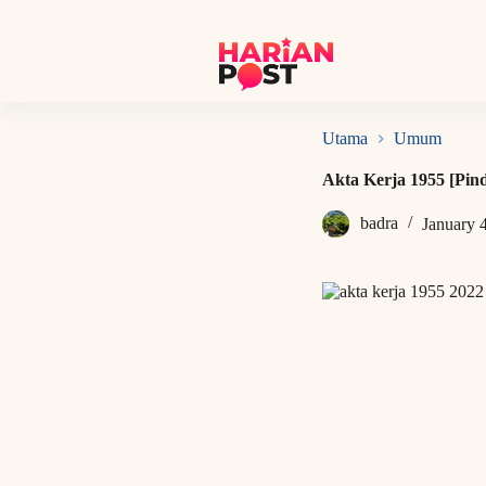
S
k
i
p
t
o
c
Utama
Umum
o
n
Akta Kerja 1955 [Pin
t
e
badra
January 
n
t