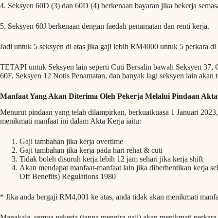
4. Seksyen 60D (3) dan 60D (4) berkenaan bayaran jika bekerja semasa
5. Seksyen 60J berkenaan dengan faedah penamatan dan renti kerja.
Jadi untuk 5 seksyen di atas jika gaji lebih RM4000 untuk 5 perkara di 
TETAPI untuk Seksyen lain seperti Cuti Bersalin bawah Seksyen 37, 
60F, Seksyen 12 Notis Penamatan, dan banyak lagi seksyen lain akan te
Manfaat Yang Akan Diterima Oleh Pekerja Melalui Pindaan Akta 
Menurut pindaan yang telah dilampirkan, berkuatkuasa 1 Januari 202
menikmati manfaat ini dalam Akta Kerja iaitu:
Gaji tambahan jika kerja overtime
Gaji tambahan jika kerja pada hari rehat & cuti
Tidak boleh disuruh kerja lebih 12 jam sehari jika kerja shift
Akan mendapat manfaat-manfaat lain jika diberhentikan kerja 
Off Benefits) Regulations 1980
* Jika anda bergaji RM4,001 ke atas, anda tidak akan menikmati manfaa
Manakala, semua pekerja (tanpa mengira gaji) akan menikmati perkara-