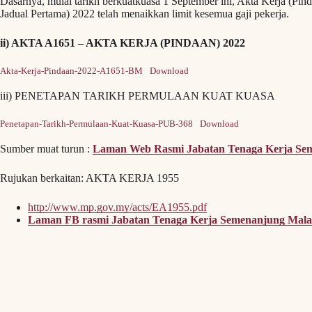
Dasarnya, mulai tarikh berkuatkuasa 1 September ini, Akta Kerja (Pin
Jadual Pertama) 2022 telah menaikkan limit kesemua gaji pekerja.
ii) AKTA A1651 – AKTA KERJA (PINDAAN) 2022
Akta-Kerja-Pindaan-2022-A1651-BM
Download
iii) PENETAPAN TARIKH PERMULAAN KUAT KUASA
Penetapan-Tarikh-Permulaan-Kuat-Kuasa-PUB-368
Download
Sumber muat turun :
Laman Web Rasmi Jabatan Tenaga Kerja Se
Rujukan berkaitan: AKTA KERJA 1955
http://www.mp.gov.my/acts/EA1955.pdf
Laman FB rasmi Jabatan Tenaga Kerja Semenanjung Mal