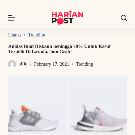
S
k
i
p
t
o
Utama
Trending
c
o
Adidas Buat Diskaun Sehingga 70% Untuk Kasut
n
Terpilih Di Lazada. Jom Grab!
t
e
affiq
February 17, 2021
Trending
n
t