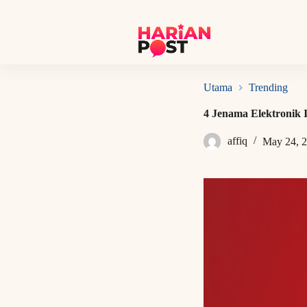
S
k
i
p
t
o
c
Utama
Trending
o
n
4 Jenama Elektronik
t
e
affiq
May 24, 
n
t