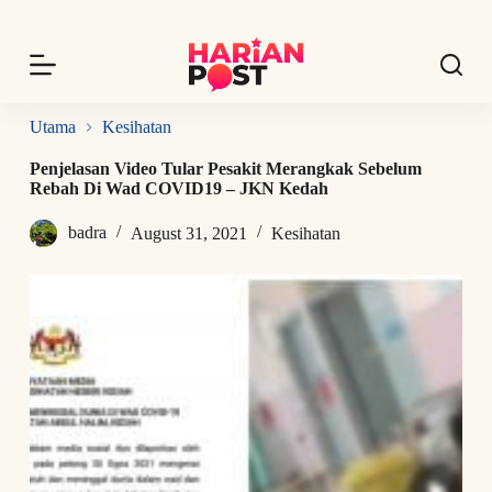
S
k
i
p
t
o
Utama
Kesihatan
c
o
Penjelasan Video Tular Pesakit Merangkak Sebelum
n
Rebah Di Wad COVID19 – JKN Kedah
t
e
badra
August 31, 2021
Kesihatan
n
t