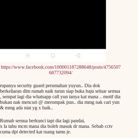
https://www.facebook.com/100001187288648/posts/4756507
687732094/
rupanya security guard perumahan yuyun.. Dia dok
berkeliaran dlm rumah naik turun siap buka baju seluar semua
, sempat lagi dia whatsapp call yun tanya kat mana .. motif dia
bukan nak mencuri @ merompak pun.. dia mmg nak cari yun
& mmg ada niat yg x baik..
Rumah semua berkunci tapi dia lagi pandai,
x la tahu mcm mana dia boleh masuk dr mana. Sebab cctv
cuma dpt detected kat ruang tamu je.