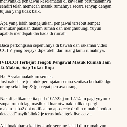
menyangka pengawal keselamatan di kawasan perumahannya
sendiri telah memecah masuk rumahnya secara senyap dengan
tujuan yang tidak baik.
Apa yang lebih mengejutkan, pengawal tersebut sempat
menukar pakaian dalam rumah dan menghubungi Yuyun
apabila mendapati dia tiada di rumah.
Baca perkongsian sepenuhnya di bawah dan rakaman video
CCTV yang berjaya diperolehi dari ruang tamu rumahnya.
[VIDEO] Terkejut Tengok Pengawal Masuk Rumah Jam
12 Malam, Siap Tukar Baju
Hai Assalamualaikum semua.
Just nak share je untuk peringatan semua sentiasa berhati2 dgn
orang sekeliling & jgn cepat percaya orang.
Nak di jadikan cerita pada 10/2/22 jam 12.14am pagi yuyun x
smpai rumah lagi masih kat luar otw nak balik dr pergi
makan.. tiba2 dpt notification apps cctv dr dlm rumah “motion
detected” asyik blink2 je terus buka tgok live cctv ..
Allahuakhbar sekali tgok ade seorang lelaki dlm rumah yun,