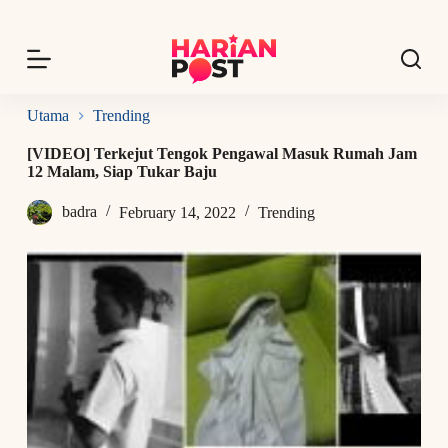
S
k
i
p
t
o
Utama
Trending
c
o
[VIDEO] Terkejut Tengok Pengawal Masuk Rumah Jam
n
12 Malam, Siap Tukar Baju
t
e
badra
February 14, 2022
Trending
n
t