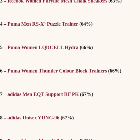
3 –
Reebok Women Furylite Mesh Chalk Sneakers
(63%)
4 –
Puma Men RS-X³ Puzzle Trainer
(64%)
5 –
Puma Women LQDCELL Hydra
(66%)
6 –
Puma Women Thunder Colour Block Trainers
(66%)
7 –
adidas Men EQT Support RF PK
(67%)
8 –
adidas Unisex YUNG-96
(67%)