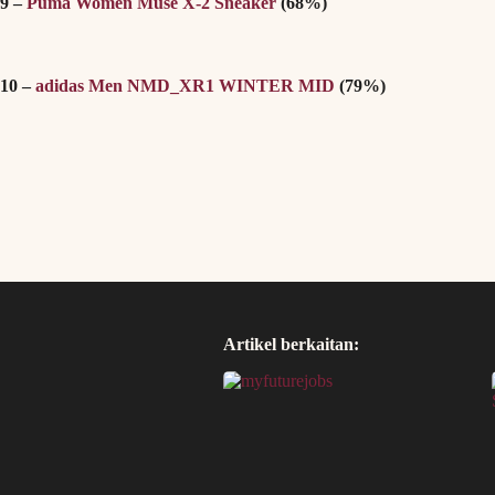
9 –
Puma Women Muse X-2 Sneaker
(68%)
10 –
adidas Men NMD_XR1 WINTER MID
(79%)
Artikel berkaitan: