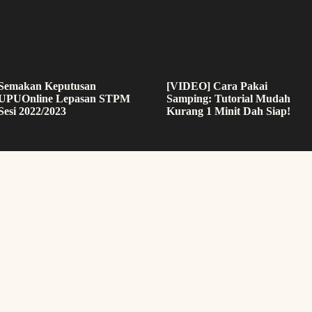
Semakan Keputusan
[VIDEO] Cara Pakai
UPUOnline Lepasan STPM
Samping: Tutorial Mudah
Sesi 2022/2023
Kurang 1 Minit Dah Siap!