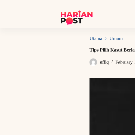
S
k
i
p
t
o
c
Utama
Umum
o
n
Tips Pilih Kasut Berl
t
e
affiq
February 
n
t