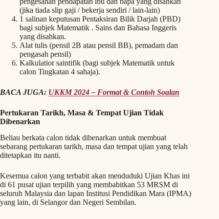
pengesahan pendapatan ibu dan bapa yang disahkan
(jika tiada slip gaji / bekerja sendiri / lain-lain)
1 salinan keputusan Pentaksiran Bilik Darjah (PBD)
bagi subjek Matematik . Sains dan Bahasa Inggeris
yang disahkan.
Alat tulis (pensil 2B atau pensil BB), pemadam dan
pengasah pensil)
Kalkulatior saintifik (bagi subjek Matematik untuk
calon Tingkatan 4 sahaja).
BACA JUGA:
UKKM 2024 – Format & Contoh Soalan
Pertukaran Tarikh, Masa & Tempat Ujian Tidak
Dibenarkan
Beliau berkata calon tidak dibenarkan untuk membuat
sebarang pertukaran tarikh, masa dan tempat ujian yang telah
ditetapkan itu nanti.
Kesemua calon yang terbabit akan menduduki Ujian Khas ini
di 61 pusat ujian terpilih yang membabitkan 53 MRSM di
seluruh Malaysia dan lapan Institusi Pendidikan Mara (IPMA)
yang lain, di Selangor dan Negeri Sembilan.