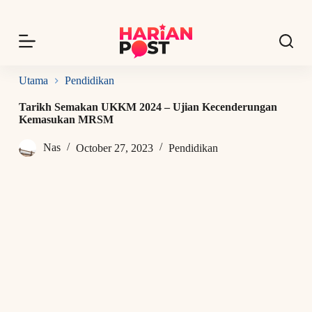
S
k
i
p
t
o
Utama
Pendidikan
c
o
Tarikh Semakan UKKM 2024 – Ujian Kecenderungan
n
Kemasukan MRSM
t
e
Nas
October 27, 2023
Pendidikan
n
t