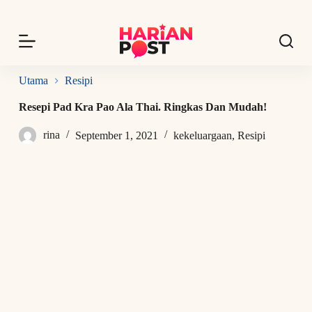
S
k
i
p
t
o
Utama
Resipi
c
o
Resepi Pad Kra Pao Ala Thai. Ringkas Dan Mudah!
n
t
rina
September 1, 2021
kekeluargaan
,
Resipi
e
n
t