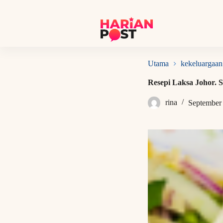
S
k
i
p
t
o
c
Utama
kekeluargaan
o
n
Resepi Laksa Johor. S
t
e
rina
September
n
t