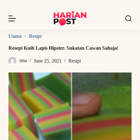
S
k
i
p
t
o
Utama
Resipi
c
o
Resepi Kuih Lapis Hipster. Sukatan Cawan Sahaja!
n
t
rina
June 25, 2021
Resipi
e
n
t